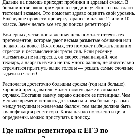
Дальше на помощь приходят пробники и здравый смысл. В
большинстве школ примерно в середине учебного года сдают
тестовый экзамен. Это помогает здраво оценить свой уровень.
Ещё лучше провести проверку заранее: в начале 11 или в 10
классе. Зачем делать все это до поиска репетитора?
Во-первых, четко поставленная цель поможет отсеять тех
претендентов, которые дают весьма размытые обещания или
не дают их вовсе. Во-вторых, это поможет избежать лишних
стрессов и бессмысленной траты сил. Если ребенку
математика не интересна, он скорее гуманитарий, чем
технарь, а набрать нужно не так много баллов, не обязательно
стремиться прыгнуть выше головы — решать самые сложные
задачи из части С.
Располагая достаточно большим сроком (год или больше),
хороший преподаватель может помочь даже в сложных
случаях. Поставив задачу, здраво оцените ее потенциал. Чем
меньше времени осталось до экзамена и чем больше разрыв
между текущим и желаемым баллом, тем выше должна быть
квалификация репетитора. Когда начало положено и цели
определены, можно приступать к поиску.
Где найти репетитора к ЕГЭ по