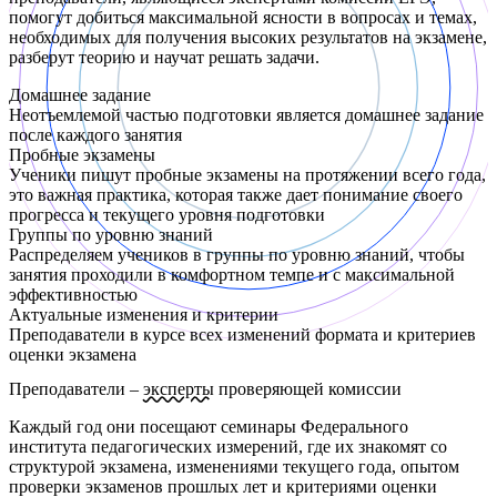
помогут добиться максимальной ясности в вопросах и темах,
необходимых для получения высоких результатов на экзамене,
разберут теорию и научат решать задачи.
Домашнее задание
Неотъемлемой частью подготовки является домашнее задание
после каждого занятия
Пробные экзамены
Ученики пишут пробные экзамены на протяжении всего года,
это важная практика, которая также дает понимание своего
прогресса и текущего уровня подготовки
Группы по уровню знаний
Распределяем учеников в группы по уровню знаний, чтобы
занятия проходили в комфортном темпе и с максимальной
эффективностью
Актуальные изменения и критерии
Преподаватели в курсе всех изменений формата и критериев
оценки экзамена
Преподаватели –
эксперты
проверяющей комиссии
Каждый год они посещают семинары Федерального
института педагогических измерений, где их знакомят со
структурой экзамена, изменениями текущего года, опытом
проверки экзаменов прошлых лет и критериями оценки