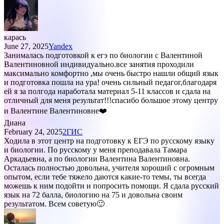
карась
June 27, 2025
Yandex
Занималась подготовкой к егэ по биологии с Валентиной
Валентиновной индивидуально.все занятия проходили
максимально комфортно ,мы очень быстро нашли общий язык
и подготовка пошла на ура! очень сильный педагог,благодаря
ей я за полгода наработала материал 5-11 классов и сдала на
отличный для меня результат!!!спасибо большое этому центру
и Валентине Валентиновне❤️
Диана
February 24, 2025
2ГИС
Ходила в этот центр на подготовку к ЕГЭ по русскому языку
и биологии. По русскому у меня преподавала Тамара
Аркадьевна, а по биологии Валентина Валентиновна.
Осталась полностью довольна, учителя хороший с огромным
опытом, если тебе тяжело даются какие-то темы, ты всегда
можешь к ним подойти и попросить помощи. Я сдала русский
язык на 72 балла, биологию на 75 и довольна своим
результатом. Всем советую🙂