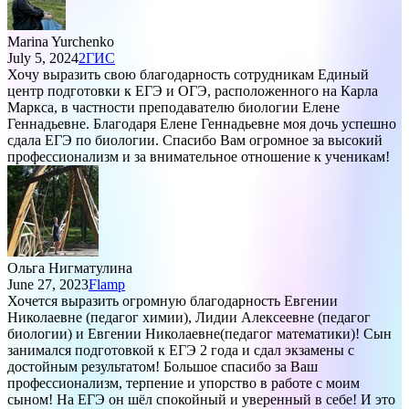
Marina Yurchenko
July 5, 2024
2ГИС
Хочу выразить свою благодарность сотрудникам Единый
центр подготовки к ЕГЭ и ОГЭ, расположенного на Карла
Маркса, в частности преподавателю биологии Елене
Геннадьевне. Благодаря Елене Геннадьевне моя дочь успешно
сдала ЕГЭ по биологии. Спасибо Вам огромное за высокий
профессионализм и за внимательное отношение к ученикам!
Ольга Нигматулина
June 27, 2023
Flamp
Хочется выразить огромную благодарность Евгении
Николаевне (педагог химии), Лидии Алексеевне (педагог
биологии) и Евгении Николаевне(педагог математики)! Сын
занимался подготовкой к ЕГЭ 2 года и сдал экзамены с
достойным результатом! Большое спасибо за Ваш
профессионализм, терпение и упорство в работе с моим
сыном! На ЕГЭ он шëл спокойный и уверенный в себе! И это