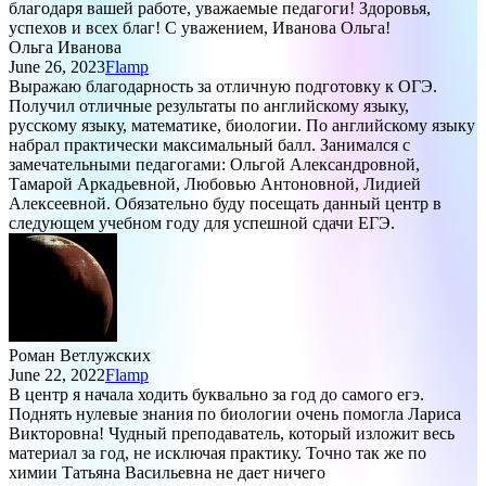
благодаря вашей работе, уважаемые педагоги! Здоровья,
успехов и всех благ! С уважением, Иванова Ольга!
Ольга Иванова
June 26, 2023
Flamp
Выражаю благодарность за отличную подготовку к ОГЭ.
Получил отличные результаты по английскому языку,
русскому языку, математике, биологии. По английскому языку
набрал практически максимальный балл. Занимался с
замечательными педагогами: Ольгой Александровной,
Тамарой Аркадьевной, Любовью Антоновной, Лидией
Алексеевной. Обязательно буду посещать данный центр в
следующем учебном году для успешной сдачи ЕГЭ.
Роман Ветлужских
June 22, 2022
Flamp
В центр я начала ходить буквально за год до самого егэ.
Поднять нулевые знания по биологии очень помогла Лариса
Викторовна! Чудный преподаватель, который изложит весь
материал за год, не исключая практику. Точно так же по
химии Татьяна Васильевна не дает ничего