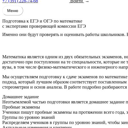
+7 (391) 228-74-68
Войти
Записаться
Меню
Подготовка к ЕГЭ и ОГЭ по
математике
c экспертами проверяющей комиссии ЕГЭ
Именно они будут проверять и оценивать работы школьников.
Записаться на курсы
по математике!
Математика является одним из двух обязательных экзаменов, н
достаточно при поступлении на те специальности, которые не
вузы, в том числе физико-математического и инженерного нап
Мы осуществляем подготовку к сдаче экзаменов по математике
подход, который лучшим образом соответствует поставленным з
стереометрии и основ анализа. В работе подробно разбираются
Домашнее задание
Неотъемлемой частью подготовки является домашнее задание п
Пробные экзамены
Ученики пишут пробные экзамены на протяжении всего года, эт
Группы по уровню знаний
Распределяем учеников в группы по уровню знаний, чтобы за
Актуальные изменения и критерии