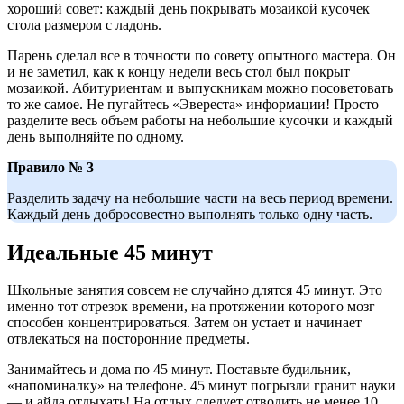
хороший совет: каждый день покрывать мозаикой кусочек
стола размером с ладонь.
Парень сделал все в точности по совету опытного мастера. Он
и не заметил, как к концу недели весь стол был покрыт
мозаикой. Абитуриентам и выпускникам можно посоветовать
то же самое. Не пугайтесь «Эвереста» информации! Просто
разделите весь объем работы на небольшие кусочки и каждый
день выполняйте по одному.
Правило № 3
Разделить задачу на небольшие части на весь период времени.
Каждый день добросовестно выполнять только одну часть.
Идеальные 45 минут
Школьные занятия совсем не случайно длятся 45 минут. Это
именно тот отрезок времени, на протяжении которого мозг
способен концентрироваться. Затем он устает и начинает
отвлекаться на посторонние предметы.
Занимайтесь и дома по 45 минут. Поставьте будильник,
«напоминалку» на телефоне. 45 минут погрызли гранит науки
— и айда отдыхать! На отдых следует отводить не менее 10