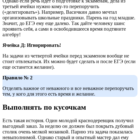
Однако если речь идет о подготовке к экзаменам, дела из
третьей ячейки нужно кому-то перепоручить
(«делегировать»). Например, Васичкин давно мечтал
организовывать школьные праздники. Парень на год младше.
Значит, до ЕГЭ ему еще далеко. Так дайте человеку шанс
проявить себя, а сами в освободившееся время подтяните
алгебру!
Ячейка Д: Игнорировать!
На задачи из четвертой ячейки перед экзаменом вообще не
стоит отвлекаться. Их можно будет сделать и после ЕГЭ (если
еще останется желание).
Правило № 2
Отделять важное от неважного и все неважное перепоручать
тем, у кого для этого есть время и желание.
Выполнять по кусочкам
Есть такая история. Один молодой краснодеревщик получил
выгодный заказ. За неделю он должен был покрыть дубовый
столик очень мелкой мозаикой. Парню эта задача показалась
невыполнимой. Однако старый и опытный мастер дал ему