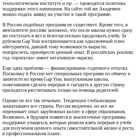
технологическом институте и пр. — проводится политика
поддержки этого начинания. На сайте той же Академии
можно подать заявку на участие в такой программе.
В России подобных программ не существует. Кроме того, в
менталитете россиян заложено, что после школы нужно сразу
же поступать в вуз и безотлагательно продолжать учебу. За
рубежом Gap Year воспринимается как однозначный плюс
абитуриента, давший тому возможность вырасти,
повзрослеть, приобрести ценный опыт. В российских реалиях
год «пропуска» имеет негативную окраску.
Еще одна проблема — финансирование годичного отпуска.
Поскольку в России нет специальных программ по обмену и
занятости во время Gap Year, выпускникам школы,
пожелавшим сделать перерыв и съездить в другую страну,
приходится рассчитывать только на помощь родителей.
Однако не все так печально. Тенденции глобализации
захватывают все страны. Россия медленно, но все же
перенимает опыт зарубежных коллег в сфере образования.
Возможно, в будущем появятся и аналогичные программы
поддержки учащихся, которые решили взять перерыв в учебе
для получения ценного опыта самостоятельной жизни и роста
в профессиональном плане.