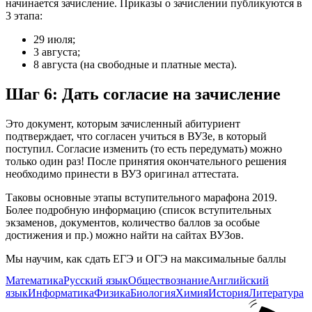
начинается зачисление. Приказы о зачислении публикуются в
3 этапа:
29 июля;
3 августа;
8 августа (на свободные и платные места).
Шаг 6: Дать согласие на зачисление
Это документ, которым зачисленный абитуриент
подтверждает, что согласен учиться в ВУЗе, в который
поступил. Согласие изменить (то есть передумать) можно
только один раз! После принятия окончательного решения
необходимо принести в ВУЗ оригинал аттестата.
Таковы основные этапы вступительного марафона 2019.
Более подробную информацию (список вступительных
экзаменов, документов, количество баллов за особые
достижения и пр.) можно найти на сайтах ВУЗов.
Мы научим, как сдать ЕГЭ и ОГЭ на максимальные баллы
Математика
Русский язык
Обществознание
Английский
язык
Информатика
Физика
Биология
Химия
История
Литература