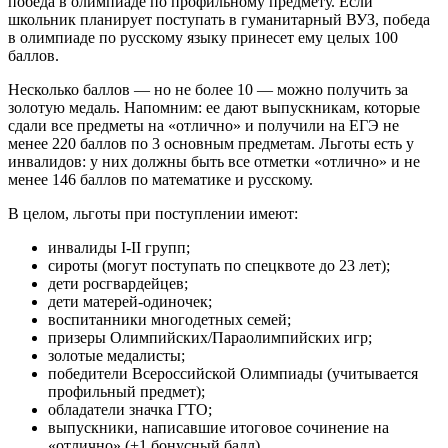
победа в олимпиаде по профильному предмету. Если
школьник планирует поступать в гуманитарный ВУЗ, победа
в олимпиаде по русскому языку принесет ему целых 100
баллов.
Несколько баллов — но не более 10 — можно получить за
золотую медаль. Напомним: ее дают выпускникам, которые
сдали все предметы на «отлично» и получили на ЕГЭ не
менее 220 баллов по 3 основным предметам. Льготы есть у
инвалидов: у них должны быть все отметки «отлично» и не
менее 146 баллов по математике и русскому.
В целом, льготы при поступлении имеют:
инвалиды I-II групп;
сироты (могут поступать по спецквоте до 23 лет);
дети росгвардейцев;
дети матерей-одиночек;
воспитанники многодетных семей;
призеры Олимпийских/Параолимпийских игр;
золотые медалисты;
победители Всероссийской Олимпиады (учитывается
профильный предмет);
обладатели значка ГТО;
выпускники, написавшие итоговое сочинение на
«отлично» (+1 бонусный балл).