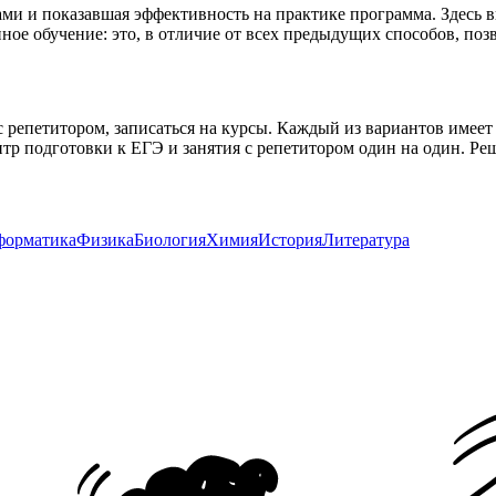
 и показавшая эффективность на практике программа. Здесь вы
ое обучение: это, в отличие от всех предыдущих способов, позв
с репетитором, записаться на курсы. Каждый из вариантов имее
р подготовки к ЕГЭ и занятия с репетитором один на один. Ре
орматика
Физика
Биология
Химия
История
Литература