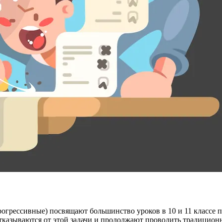
рогрессивные) посвящают большинство уроков в 10 и 11 классе 
тказываются от этой задачи и продолжают проводить традицион