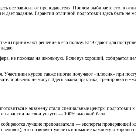
десь все зависит от преподавателя. Причем выбираете его, в отл
л и дает задание. Гарантии отличной подготовки здесь быть не 
етьми) принимают решение в его пользу. ЕГЭ сдают для поступле
гладко.
ера, не похожая на школьную. Если вуз хороший, собирается це
. Участники курсов также иногда получают «плюсик» при поступ
аватели обычно не могут. Здесь важна практика, тренировка и «
готовиться к экзамену стали специальные центры подготовки к 
яют гарантии на свои услуги — 100% высокий балл.
есь собираются лучшие преподаватели — эксперты проверяющей к
5 человек), что позволяет уделить внимание каждому и хорошо п