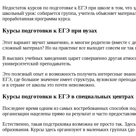
Недостаток курсов по подготовке к ЕГЭ при школе в том, что з
школьный урок: собирается группа, учитель объясняет материа
проработанная программа курса.
Курсы подготовки к ЕГЭ при вузах
Этот вариант звучит заманчиво, и многие родители (вместе с д
сложный материал? Но на практике все выходит совсем не так 
В высших учебных заведениях царит совершенно другая атмосф
университетский преподаватель.
Это полезный опыт и возможность получить интересные знания
ЕГЭ, где большое значение имеет структура, вузовские препод
и в отрыве от школы это почти невозможно.
Курсы подготовки к ЕГЭ в специальных центрах
Последнее время одним из самых востребованных способов под
организации нацелены прямо на результат и часто предоставл
Естественно, такая подстраховка возможна не просто так. Зд
образования. Курсы здесь организуют в маленьких группах (до 