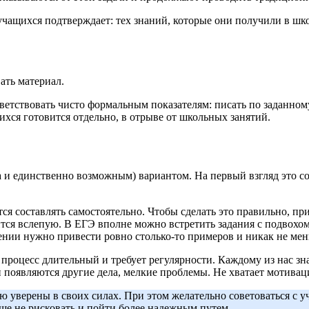
чащихся подтверждает: тех знаний, которые они получили в шко
ать материал.
ответствовать чисто формальным показателям: писать по заданно
ся готовится отдельно, в отрыве от школьных занятий.
 и единственно возможным) вариантом. На первый взгляд это со
ся составлять самостоятельно. Чтобы сделать это правильно, п
ится вслепую. В ЕГЭ вполне можно встретить задания с подвохо
ении нужно привести ровно столько-то примеров и никак не мен
оцесс длительный и требует регулярности. Каждому из нас знак
и появляются другие дела, мелкие проблемы. Не хватает мотиваци
ю уверены в своих силах. При этом желательно советоваться с 
чше не рисковать и пойти более надежным путем.