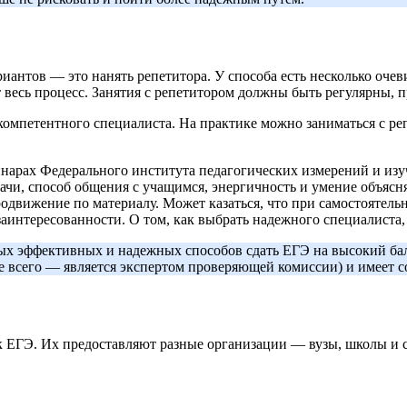
антов — это нанять репетитора. У способа есть несколько оче
весь процесс. Занятия с репетитором должны быть регулярны, 
омпетентного специалиста. На практике можно заниматься с репе
инарах Федерального института педагогических измерений и изуч
ачи, способ общения с учащимся, энергичность и умение объясня
движение по материалу. Может казаться, что при самостоятельн
аинтересованности. О том, как выбрать надежного специалиста,
мых эффективных и надежных способов сдать ЕГЭ на высокий бал
е всего — является экспертом проверяющей комиссии) и имеет 
 ЕГЭ. Их предоставляют разные организации — вузы, школы и 