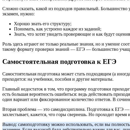
Сложно сказать, какой из подходов правильный. Большинство у
экзамен, нужно:
Хорошо знать его структуру;
Понимать, как устроено каждое из заданий;
Знать, что хотят увидеть проверяющие и как будут оценив
Роль здесь играют не только реальные знания, но и умение со
такому формату проверки знаний — ЕГЭ — большинство учащих
Самостоятельная подготовка к ЕГЭ
Самостоятельная подготовка может стать подходящим (а иногда
приходится: на учебники, пособия и другие материалы.
Главный недостаток в том, что программу подготовки приходит
есть большая вероятность ошибиться: ведь действовать приход
один вариант или фиксированное количество ответов. В сочин
Вторая проблема — это самодисциплина. Подготовка к ЕГЭ — пр
захлестывает, кажется, что горы свернешь. Но проходит время 
Вывод: самоподготовку можно использовать, если вы полность
экзамене. Если высокий балл действительно важен для вас, лу