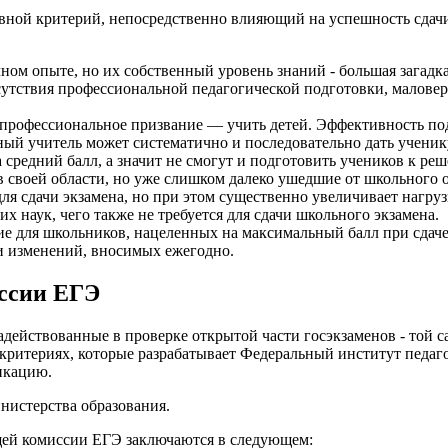
вной критерий, непосредственно влияющий на успешность сдачи
ном опыте, но их собственный уровень знаний - большая загадк
сутствия профессиональной педагогической подготовки, маловер
профессиональное призвание — учить детей. Эффективность под
ный учитель может систематично и последовательно дать учени
средний балл, а значит не смогут и подготовить учеников к ре
 своей области, но уже слишком далеко ушедшие от школьного о
для сдачи экзамена, но при этом существенно увеличивает нагру
 наук, чего также не требуется для сдачи школьного экзамена.
 для школьников, нацеленных на максимальный балл при сдаче 
 и изменений, вносимых ежегодно.
ссии ЕГЭ
действованные в проверке открытой части госэкзаменов - той 
х критериях, которые разрабатывает Федеральный институт пед
икацию.
нистерства образования.
щей комиссии ЕГЭ заключаются в следующем: