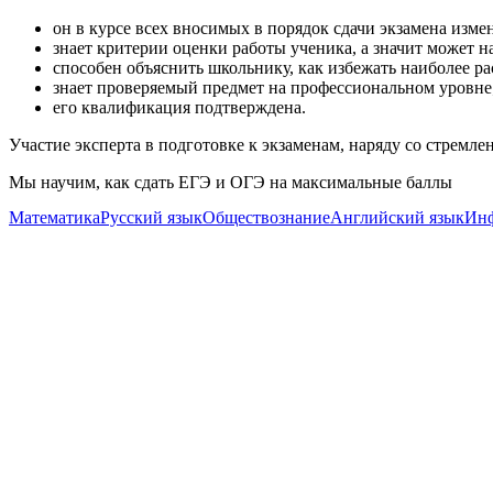
он в курсе всех вносимых в порядок сдачи экзамена изме
знает критерии оценки работы ученика, а значит может н
способен объяснить школьнику, как избежать наиболее р
знает проверяемый предмет на профессиональном уровне
его квалификация подтверждена.
Участие эксперта в подготовке к экзаменам, наряду со стремле
Мы научим, как сдать ЕГЭ и ОГЭ на максимальные баллы
Математика
Русский язык
Обществознание
Английский язык
Инф