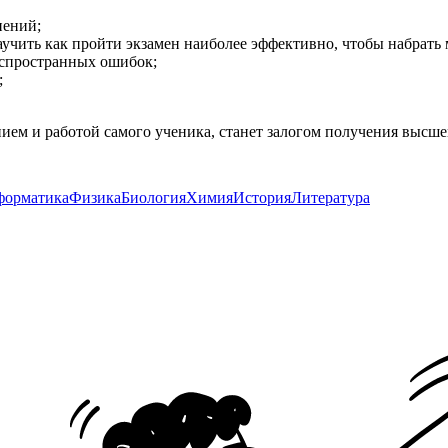
нений;
аучить как пройти экзамен наиболее эффективно, чтобы набрать
аспространных ошибок;
;
нием и работой самого ученика, станет залогом получения высшег
орматика
Физика
Биология
Химия
История
Литература